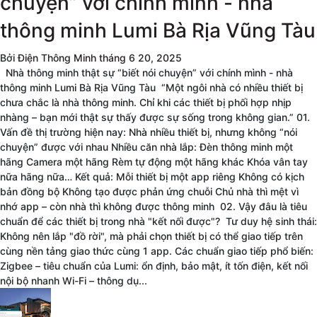
chuyện” với chính mình - nhà
thông minh Lumi Bà Rịa Vũng Tàu
Bởi
Điện Thông Minh
tháng 6 20, 2025
Nhà thông minh thật sự “biết nói chuyện” với chính mình - nhà
thông minh Lumi Bà Rịa Vũng Tàu “Một ngôi nhà có nhiều thiết bị
chưa chắc là nhà thông minh. Chỉ khi các thiết bị phối hợp nhịp
nhàng – bạn mới thật sự thấy được sự sống trong không gian.” 01.
Vấn đề thị trường hiện nay: Nhà nhiều thiết bị, nhưng không “nói
chuyện” được với nhau Nhiều căn nhà lắp: Đèn thông minh một
hãng Camera một hãng Rèm tự động một hãng khác Khóa vân tay
nữa hãng nữa… Kết quả: Mỗi thiết bị một app riêng Không có kịch
bản đồng bộ Không tạo được phản ứng chuỗi Chủ nhà thì mệt vì
nhớ app – còn nhà thì không được thông minh 02. Vậy đâu là tiêu
chuẩn để các thiết bị trong nhà "kết nối được"? Tư duy hệ sinh thái:
Không nên lắp "đồ rời", mà phải chọn thiết bị có thể giao tiếp trên
cùng nền tảng giao thức cùng 1 app. Các chuẩn giao tiếp phổ biến:
Zigbee – tiêu chuẩn của Lumi: ổn định, bảo mật, ít tốn điện, kết nối
nội bộ nhanh Wi-Fi – thông dụ...