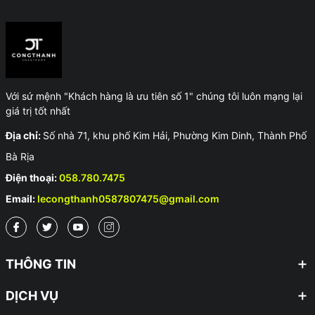
đối
1. Điểm danh 5 ưu điểm vượt trội của cảm biến
khói Lumi
1.1. Phát hiện khói nhanh nhạy, chính xác
Với sứ mệnh "Khách hàng là ưu tiên số 1" chúng tôi luôn mạng lại
giá trị tốt nhất
Được trang bị công nghệ cảm biến quang điện hoạt động dựa
trên nguyên lý tán xạ ánh sáng, cảm biến khói Lumi nhanh chóng
Địa chỉ:
Số nhà 71, khu phố Kim Hải, Phường Kim Dinh, Thành Phố
phát hiện khói từ giai đoạn đầu của các đám cháy âm ỉ, kích hoạt
cảnh báo, cho phép người dùng hành động sớm, ngăn chặn nguy
Bà Rịa
cơ hỏa hoạn khi ngọn lửa còn chưa kịp bùng phát.
Điện thoại:
058.780.7475
Email:
lecongthanh0587807475@gmail.com
THÔNG TIN
DỊCH VỤ