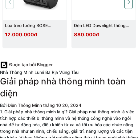
968.000
₫
3V DC (Pin Lithium
Điện áp hoạt động
CR17335/CR123A)
Loa treo tường BOSE
Đèn LED Downlight thông
FREESPACE FS2SE
minh 12W, 80 độ
Tuổi thọ pin
3-5 năm
12.000.000đ
880.000đ
Âm lượng cảnh báo
>85 dbm/3m
Truyền thông
Zigbee
Nhiệt độ hoạt động
0℃ – 55℃
Được tạo bởi Blogger
Độ ẩm hoạt động
< 95% RH
Nhà Thông Minh Lumi Bà Rịa Vũng Tàu
Kích thước (DxRxC)
86x 86x 35mm (Đường 
Giải pháp nhà thông minh toàn
diện
Cảm biến khói Lumi: Phát hiện sớm – Báo động
nhanh – An tâm tuyệt đối
Bởi
Điện Thông Minh
tháng 10 20, 2024
1. Giải pháp nhà thông minh là gì? Giải pháp nhà thông minh là việc
tích hợp các thiết bị thông minh và hệ thống công nghệ vào ngôi
nhà để tự động hóa, điều khiển từ xa và tối ưu hóa các chức năng
trong nhà như an ninh, chiếu sáng, giải trí, năng lượng và các tiện
ích khác. Video: Những trải nghiệm sống thú vị trong ngôi nhà thông