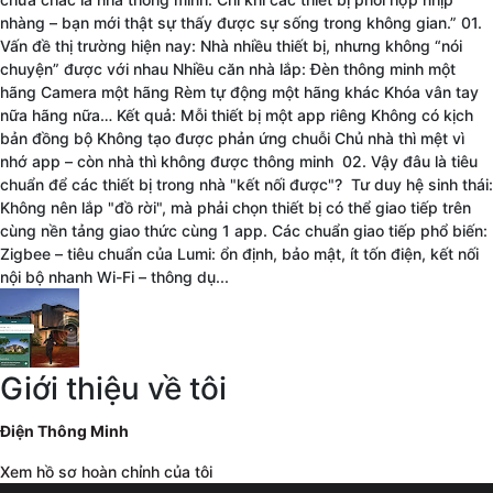
nhàng – bạn mới thật sự thấy được sự sống trong không gian.” 01.
Nguy cơ cháy nổ luôn rình rập trong mỗi ngôi nhà, đặc biệt vào
Vấn đề thị trường hiện nay: Nhà nhiều thiết bị, nhưng không “nói
mùa nắng nóng gay gắt như hiện nay, chỉ cần một sự cố điện nhỏ,
chuyện” được với nhau Nhiều căn nhà lắp: Đèn thông minh một
hay bất cẩn khi sử dụng các vật liệu dễ cháy, đều có thể dẫn đến
hãng Camera một hãng Rèm tự động một hãng khác Khóa vân tay
những hậu quả đáng tiếc. Nhằm nâng cao an toàn, bảo vệ mái
nữa hãng nữa… Kết quả: Mỗi thiết bị một app riêng Không có kịch
ấm gia đình Việt, Lumi Việt Nam đã phát triển sản phẩm
Cảm biến
bản đồng bộ Không tạo được phản ứng chuỗi Chủ nhà thì mệt vì
khói thông minh
với thiết kế nhỏ gọn, phát hiện khói nhanh nhạy,
nhớ app – còn nhà thì không được thông minh 02. Vậy đâu là tiêu
chính xác cùng khả năng cảnh báo đa phương thức.
chuẩn để các thiết bị trong nhà "kết nối được"? Tư duy hệ sinh thái:
Không nên lắp "đồ rời", mà phải chọn thiết bị có thể giao tiếp trên
cùng nền tảng giao thức cùng 1 app. Các chuẩn giao tiếp phổ biến:
Zigbee – tiêu chuẩn của Lumi: ổn định, bảo mật, ít tốn điện, kết nối
nội bộ nhanh Wi-Fi – thông dụ...
Giới thiệu về tôi
Điện Thông Minh
Xem hồ sơ hoàn chỉnh của tôi
Cảm biến khói Lumi: Phát hiện sớm – Báo động nhanh – An tâm tuyệt