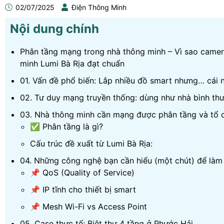
02/07/2025
Điện Thông Minh
Nội dung chính
Phân tầng mạng trong nhà thông minh – Vì sao camer
minh Lumi Bà Rịa đạt chuẩn
01. Vấn đề phổ biến: Lắp nhiều đồ smart nhưng… cái 
02. Tư duy mạng truyền thống: dùng như nhà bình th
03. Nhà thông minh cần mạng được phân tầng và tổ 
✅ Phân tầng là gì?
Cấu trúc đề xuất từ Lumi Bà Rịa:
04. Những công nghệ bạn cần hiểu (một chút) để làm
📌 QoS (Quality of Service)
📌 IP tĩnh cho thiết bị smart
📌 Mesh Wi-Fi vs Access Point
05. Case thực tế: Biệt thự 4 tầng ở Phước Hải