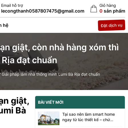
Email hỗ trợ
Giỏ hàng
lecongthanh0587807475@gmail.com
0
sản phẩm
Đặt dịch vụ
n hệ
n giật, còn nhà hàng xóm thì
 Rịa đạt chuẩn
 Giải pháp làm nhà thông minh Lumi Bà Rịa đạt chuẩn
n giật,
BÀI VIẾT MỚI
umi Bà
Tại sao nên làm smart home
ngay từ lúc thiết kế – chứ
không phải đợi xây xong? Cùng