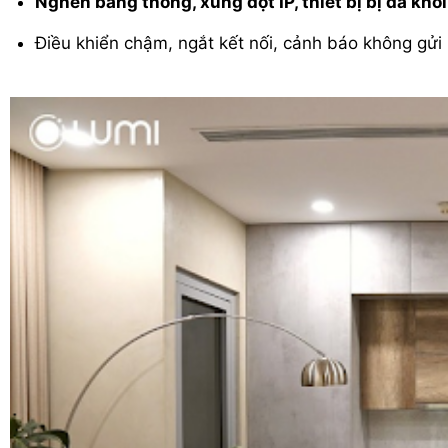
Nghẽn băng thông, xung đột IP, thiết bị bị đá kh
Điều khiển chậm, ngắt kết nối, cảnh báo không gửi 