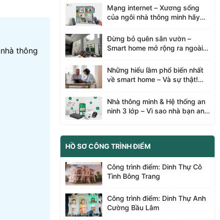
nhà thông minh Lumi Bà Rịa
Mạng internet – Xương sống
Vũng Tàu tìm hiểu nha
của ngôi nhà thông minh hãy
cùng Nhà thông minh Lumi Bà
Rịa Vũng Tàu tìm hiểu nha
Đừng bỏ quên sân vườn –
Smart home mở rộng ra ngoài
 nhà thông
trời - Hãy cùng Lumi Bà Rịa
Vũng Tàu tìm hiểu nha
Những hiểu lầm phổ biến nhất
về smart home – Và sự thật!
Hãy cùng Lumi Bà Rịa Vũng
Tàu tìm hiểu nha
Nhà thông minh & Hệ thống an
ninh 3 lớp – Vì sao nhà bạn an
toàn hơn cả camera? Cùng nhà
thông minh Lumi Bà Rịa Vũng
Tàu tìm hiểu nhé.
HỒ SƠ CÔNG TRÌNH ĐIỂM
Công trình điểm: Dinh Thự Cô
Tình Bông Trang
Công trình điểm: Dinh Thự Anh
Cường Bầu Lâm