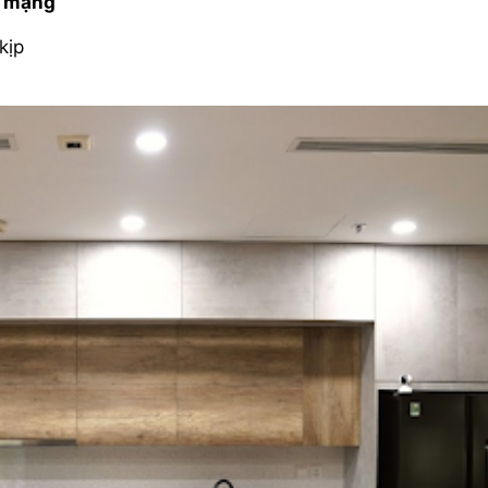
ỏi mạng
kịp