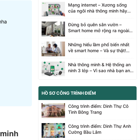
nhà thông minh Lumi Bà Rịa
Mạng internet – Xương sống
Vũng Tàu tìm hiểu nha
của ngôi nhà thông minh hãy
cùng Nhà thông minh Lumi Bà
nha
Rịa Vũng Tàu tìm hiểu nha
Đừng bỏ quên sân vườn –
Smart home mở rộng ra ngoài
trời - Hãy cùng Lumi Bà Rịa
Vũng Tàu tìm hiểu nha
Những hiểu lầm phổ biến nhất
về smart home – Và sự thật!
Hãy cùng Lumi Bà Rịa Vũng
Tàu tìm hiểu nha
Nhà thông minh & Hệ thống an
ninh 3 lớp – Vì sao nhà bạn an
toàn hơn cả camera? Cùng nhà
thông minh Lumi Bà Rịa Vũng
Tàu tìm hiểu nhé.
HỒ SƠ CÔNG TRÌNH ĐIỂM
Công trình điểm: Dinh Thự Cô
Tình Bông Trang
Công trình điểm: Dinh Thự Anh
 minh
Cường Bầu Lâm