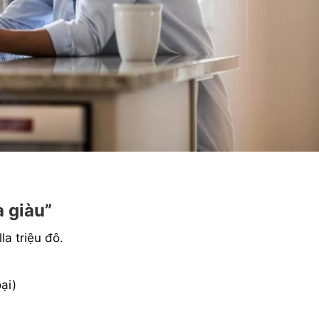
 giàu”
la triệu đô.
ại)