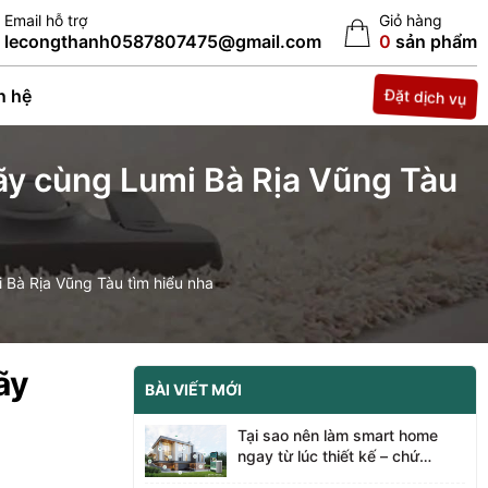
Email hỗ trợ
Giỏ hàng
lecongthanh0587807475@gmail.com
0
sản phẩm
n hệ
Đặt dịch vụ
Hãy cùng Lumi Bà Rịa Vũng Tàu
 Bà Rịa Vũng Tàu tìm hiểu nha
ãy
BÀI VIẾT MỚI
Tại sao nên làm smart home
ngay từ lúc thiết kế – chứ
không phải đợi xây xong? Cùng