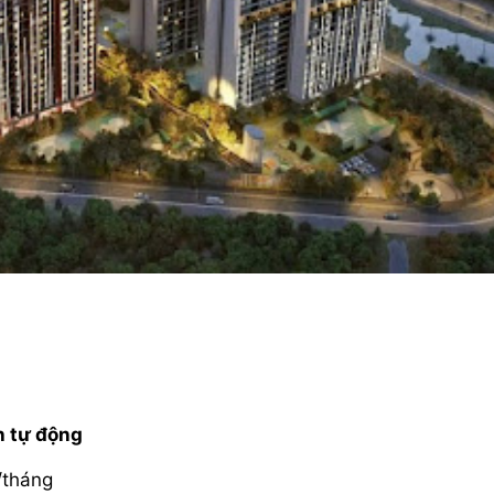
h tự động
/tháng