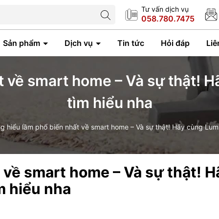
Tư vấn dịch vụ
058.780.7475
Sản phẩm
Dịch vụ
Tin tức
Hỏi đáp
Liê
 về smart home – Và sự thật! 
tìm hiểu nha
 hiểu lầm phổ biến nhất về smart home – Và sự thật! Hãy cùng Lumi
 về smart home – Và sự thật! H
m hiểu nha